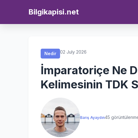
Nedir
Nedir
Nedir
Nedir
Bilgikapisi.net
02 July 2026
Nedir
İmparatoriçe Ne 
Kelimesinin TDK S
45 görüntülenm
Barış Ayaydın