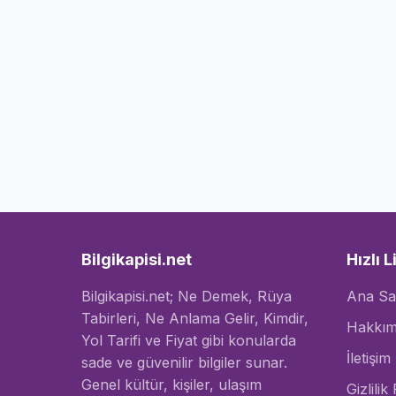
Bilgikapisi.net
Hızlı L
Bilgikapisi.net; Ne Demek, Rüya
Ana Sa
Tabirleri, Ne Anlama Gelir, Kimdir,
Hakkım
Yol Tarifi ve Fiyat gibi konularda
İletişim
sade ve güvenilir bilgiler sunar.
Genel kültür, kişiler, ulaşım
Gizlilik 