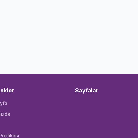
inkler
Sayfalar
yfa
ızda
Politikası