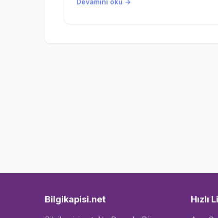
Devamını oku →
Bilgikapisi.net
Hızlı L