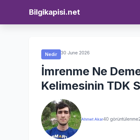
Nedir
Nedir
Nedir
Nedir
Bilgikapisi.net
30 June 2026
Nedir
İmrenme Ne Deme
Kelimesinin TDK S
40 görüntülenme
Ahmet Akar