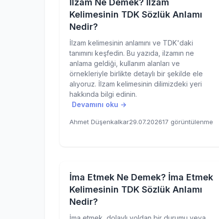
İlzam Ne Demek? İlzam
Kelimesinin TDK Sözlük Anlamı
Nedir?
İlzam kelimesinin anlamını ve TDK'daki
tanımını keşfedin. Bu yazıda, ilzamın ne
anlama geldiği, kullanım alanları ve
örnekleriyle birlikte detaylı bir şekilde ele
alıyoruz. İlzam kelimesinin dilimizdeki yeri
hakkında bilgi edinin.
Devamını oku →
Ahmet Düşenkalkar
29.07.2026
17 görüntülenme
İma Etmek Ne Demek? İma Etmek
Kelimesinin TDK Sözlük Anlamı
Nedir?
İma etmek, dolaylı yoldan bir durumu veya