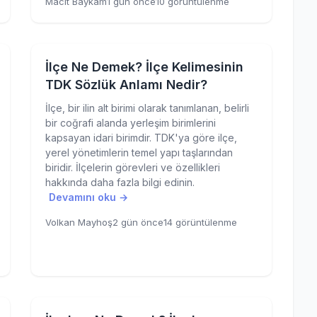
Macit Baykam
1 gün önce
10 görüntülenme
İlçe Ne Demek? İlçe Kelimesinin
TDK Sözlük Anlamı Nedir?
İlçe, bir ilin alt birimi olarak tanımlanan, belirli
bir coğrafi alanda yerleşim birimlerini
kapsayan idari birimdir. TDK'ya göre ilçe,
yerel yönetimlerin temel yapı taşlarından
biridir. İlçelerin görevleri ve özellikleri
hakkında daha fazla bilgi edinin.
Devamını oku →
Volkan Mayhoş
2 gün önce
14 görüntülenme