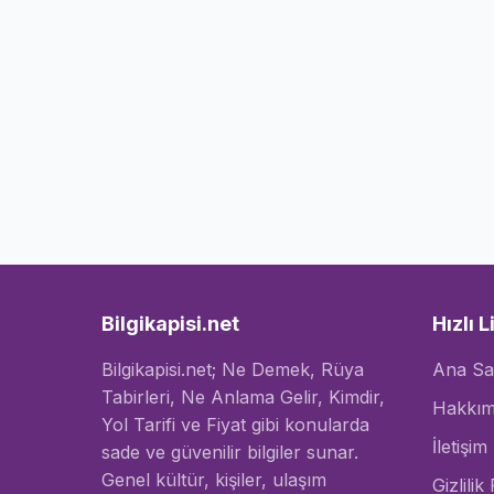
Bilgikapisi.net
Hızlı L
Bilgikapisi.net; Ne Demek, Rüya
Ana Sa
Tabirleri, Ne Anlama Gelir, Kimdir,
Hakkım
Yol Tarifi ve Fiyat gibi konularda
İletişim
sade ve güvenilir bilgiler sunar.
Genel kültür, kişiler, ulaşım
Gizlilik 