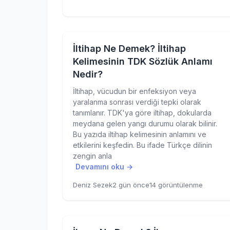
İltihap Ne Demek? İltihap
Kelimesinin TDK Sözlük Anlamı
Nedir?
İltihap, vücudun bir enfeksiyon veya
yaralanma sonrası verdiği tepki olarak
tanımlanır. TDK'ya göre iltihap, dokularda
meydana gelen yangı durumu olarak bilinir.
Bu yazıda iltihap kelimesinin anlamını ve
etkilerini keşfedin. Bu ifade Türkçe dilinin
zengin anla
Devamını oku →
Deniz Sezek
2 gün önce
14 görüntülenme