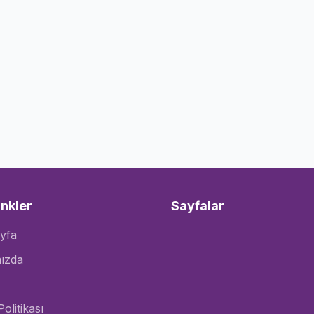
inkler
Sayfalar
yfa
ızda
Politikası