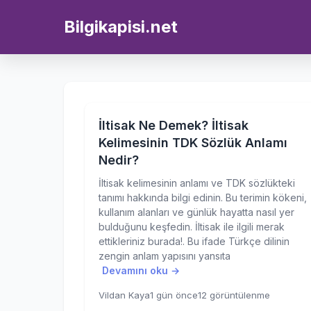
Bilgikapisi.net
İltisak Ne Demek? İltisak
Kelimesinin TDK Sözlük Anlamı
Nedir?
İltisak kelimesinin anlamı ve TDK sözlükteki
tanımı hakkında bilgi edinin. Bu terimin kökeni,
kullanım alanları ve günlük hayatta nasıl yer
bulduğunu keşfedin. İltisak ile ilgili merak
ettikleriniz burada!. Bu ifade Türkçe dilinin
zengin anlam yapısını yansıta
Devamını oku →
Vildan Kaya
1 gün önce
12 görüntülenme