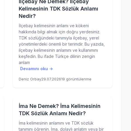
İlçebay Ne Demek? İlçebay
Kelimesinin TDK Sözlük Anlamı
Nedir?
İlçebay kelimesinin anlamı ve kökeni
hakkında bilgi almak için doğru yerdesiniz.
TDK sözlüğündeki tanımıyla ilçebay, yerel
yönetimlerdeki önemli bir terimdir. Bu yazıda,
ilçebay kelimesinin anlamını ve kullanımını
keşfedin. Bu ifade Türkçe dilinin zengin
anlam
Devamını oku →
Deniz Orbay
29.07.2026
19 görüntülenme
İma Ne Demek? İma Kelimesinin
TDK Sözlük Anlamı Nedir?
İma kelimesinin anlamını ve TDK sözlük
tanımını öğrenin. İma, dolaylı anlatım veya bir